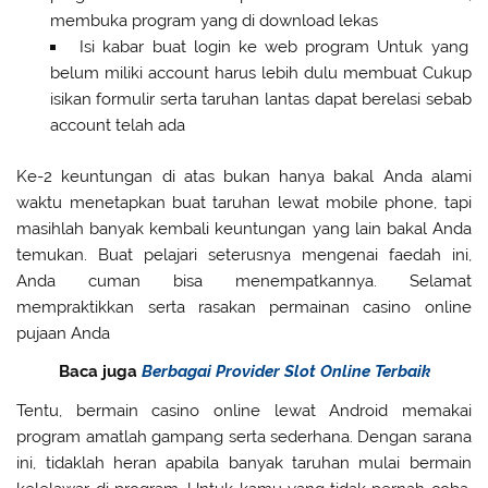
membuka program yang di download lekas
Isi kabar buat login ke web program Untuk yang
belum miliki account harus lebih dulu membuat Cukup
isikan formulir serta taruhan lantas dapat berelasi sebab
account telah ada
Ke-2 keuntungan di atas bukan hanya bakal Anda alami
waktu menetapkan buat taruhan lewat mobile phone, tapi
masihlah banyak kembali keuntungan yang lain bakal Anda
temukan. Buat pelajari seterusnya mengenai faedah ini,
Anda cuman bisa menempatkannya. Selamat
mempraktikkan serta rasakan permainan casino online
pujaan Anda
Baca juga
Berbagai Provider Slot Online Terbaik
Tentu, bermain casino online lewat Android memakai
program amatlah gampang serta sederhana. Dengan sarana
ini, tidaklah heran apabila banyak taruhan mulai bermain