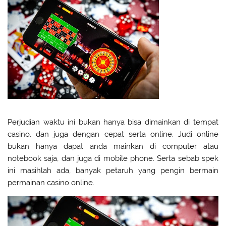
Perjudian waktu ini bukan hanya bisa dimainkan di tempat
casino, dan juga dengan cepat serta online. Judi online
bukan hanya dapat anda mainkan di computer atau
notebook saja, dan juga di mobile phone. Serta sebab spek
ini masihlah ada, banyak petaruh yang pengin bermain
permainan casino online.