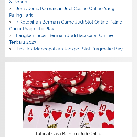
& Bonus
Jenis-Jenis Permainan Judi Casino Online Yang
Paling Laris
7 Kelebihan Bermain Game Judi Slot Online Paling
Gacor Pragmatic Play
Langkah Tepat Bermain Judi Bacccarat Online
Terbaru 2023
Tips Trik Mendapatkan Jackpot Slot Pragmatic Play
Tutorial Cara Bermain Judi Online