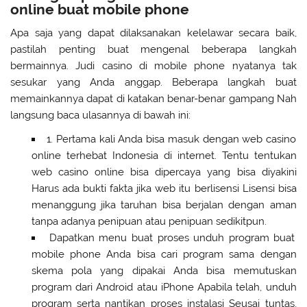
online buat mobile phone
Apa saja yang dapat dilaksanakan kelelawar secara baik,
pastilah penting buat mengenal beberapa langkah
bermainnya. Judi casino di mobile phone nyatanya tak
sesukar yang Anda anggap. Beberapa langkah buat
memainkannya dapat di katakan benar-benar gampang Nah
langsung baca ulasannya di bawah ini:
1. Pertama kali Anda bisa masuk dengan web casino
online terhebat Indonesia di internet. Tentu tentukan
web casino online bisa dipercaya yang bisa diyakini
Harus ada bukti fakta jika web itu berlisensi Lisensi bisa
menanggung jika taruhan bisa berjalan dengan aman
tanpa adanya penipuan atau penipuan sedikitpun.
Dapatkan menu buat proses unduh program buat
mobile phone Anda bisa cari program sama dengan
skema pola yang dipakai Anda bisa memutuskan
program dari Android atau iPhone Apabila telah, unduh
program serta nantikan proses instalasi Seusai tuntas,