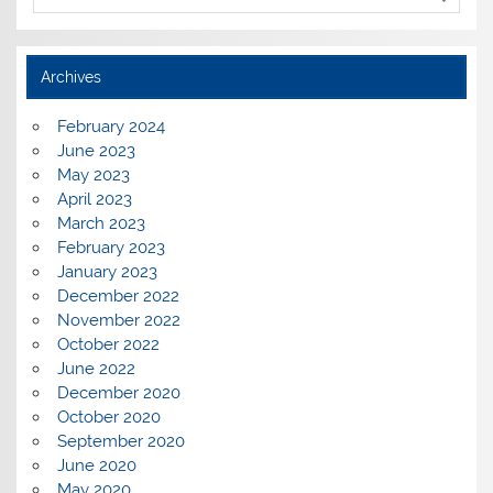
Archives
February 2024
June 2023
May 2023
April 2023
March 2023
February 2023
January 2023
December 2022
November 2022
October 2022
June 2022
December 2020
October 2020
September 2020
June 2020
May 2020