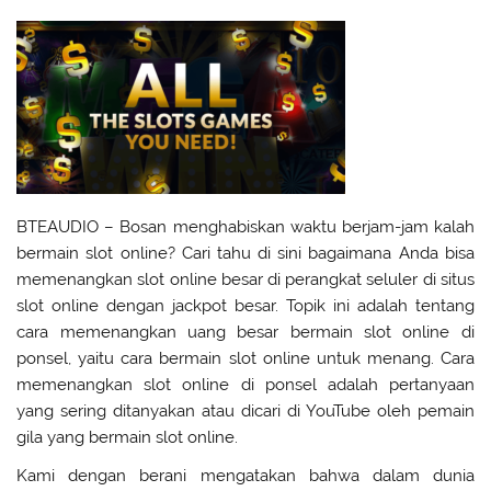
BTEAUDIO – Bosan menghabiskan waktu berjam-jam kalah
bermain slot online? Cari tahu di sini bagaimana Anda bisa
memenangkan slot online besar di perangkat seluler di situs
slot online dengan jackpot besar. Topik ini adalah tentang
cara memenangkan uang besar bermain slot online di
ponsel, yaitu cara bermain slot online untuk menang. Cara
memenangkan slot online di ponsel adalah pertanyaan
yang sering ditanyakan atau dicari di YouTube oleh pemain
gila yang bermain slot online.
Kami dengan berani mengatakan bahwa dalam dunia