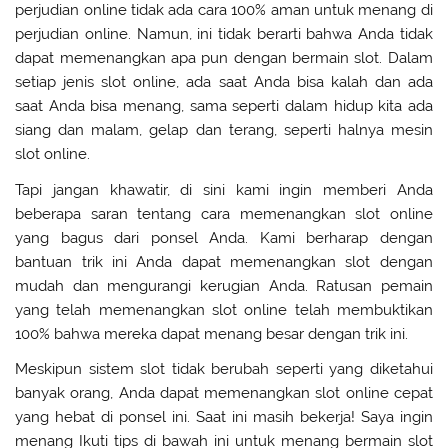
perjudian online tidak ada cara 100% aman untuk menang di
perjudian online. Namun, ini tidak berarti bahwa Anda tidak
dapat memenangkan apa pun dengan bermain slot. Dalam
setiap jenis slot online, ada saat Anda bisa kalah dan ada
saat Anda bisa menang, sama seperti dalam hidup kita ada
siang dan malam, gelap dan terang, seperti halnya mesin
slot online.
Tapi jangan khawatir, di sini kami ingin memberi Anda
beberapa saran tentang cara memenangkan slot online
yang bagus dari ponsel Anda. Kami berharap dengan
bantuan trik ini Anda dapat memenangkan slot dengan
mudah dan mengurangi kerugian Anda. Ratusan pemain
yang telah memenangkan slot online telah membuktikan
100% bahwa mereka dapat menang besar dengan trik ini.
Meskipun sistem slot tidak berubah seperti yang diketahui
banyak orang, Anda dapat memenangkan slot online cepat
yang hebat di ponsel ini. Saat ini masih bekerja! Saya ingin
menang Ikuti tips di bawah ini untuk menang bermain slot