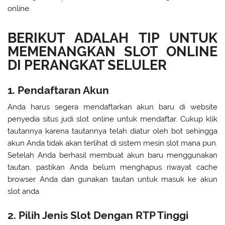
online.
BERIKUT ADALAH TIP UNTUK
MEMENANGKAN SLOT ONLINE
DI PERANGKAT SELULER
1. Pendaftaran Akun
Anda harus segera mendaftarkan akun baru di website
penyedia situs judi slot online untuk mendaftar. Cukup klik
tautannya karena tautannya telah diatur oleh bot sehingga
akun Anda tidak akan terlihat di sistem mesin slot mana pun.
Setelah Anda berhasil membuat akun baru menggunakan
tautan, pastikan Anda belum menghapus riwayat cache
browser Anda dan gunakan tautan untuk masuk ke akun
slot anda.
2. Pilih Jenis Slot Dengan RTP Tinggi