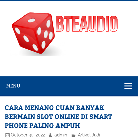
Skip
to
content
b
Tutorial Cara Bermain Judi Online
MENU
CARA MENANG CUAN BANYAK
BERMAIN SLOT ONLINE DI SMART
PHONE PALING AMPUH
October 30, 2022
admin
Artikel Judi