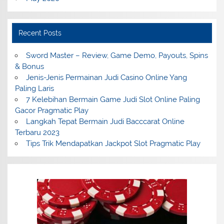
Recent Posts
Sword Master – Review, Game Demo, Payouts, Spins
& Bonus
Jenis-Jenis Permainan Judi Casino Online Yang
Paling Laris
7 Kelebihan Bermain Game Judi Slot Online Paling
Gacor Pragmatic Play
Langkah Tepat Bermain Judi Bacccarat Online
Terbaru 2023
Tips Trik Mendapatkan Jackpot Slot Pragmatic Play