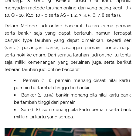
berharga 8 serta 9. Berikut posisi nilai kartu apabila
menyadari metode taruhan online dari yang paling kecil : J =
10, Q = 10, K10, 10 = 0 serta AS = 1, 2, 3, 4, 5, 6, 7, 8 serta 9.
Dalam Metode judi online baccarat, bukan cuma pemain
serta bankir saja yang dapat bertaruh, namun terdapat
banyak type taruhan yang dapat dimainkan, seperti seri
(rantai), pasangan bankir, pasangan pemain, bonus naga,
serta hoki ke enam. Dari semua taruhan judi online itu tentu
saja miliki kemenangan yang berlainan juga, serta berikut
tebaran taruhan judi online baccarat:
Pemain (1: 1), pemain menang disaat nilai kartu
pemain bertambah tinggi dari bankir.
Banker (1: 0.95), bankir menang bila nilai kartu bank
bertambah tinggi dari pemain.
Seri (1: 8), seri menang bila kartu pemain serta bank
miliki nilai kartu yang serupa.