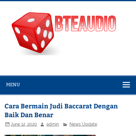
Skip
to
content
b
Tutorial Cara Bermain Judi Online
MENU
Cara Bermain Judi Baccarat Dengan
Baik Dan Benar
June 12, 2020
admin
News Update