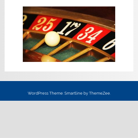
WordPress Theme: Smartline by ThemeZee.