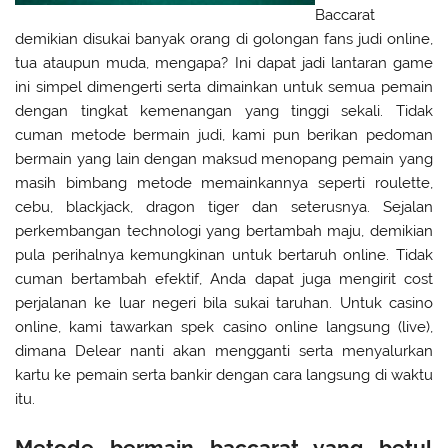
Baccarat
demikian disukai banyak orang di golongan fans judi online,
tua ataupun muda, mengapa? Ini dapat jadi lantaran game
ini simpel dimengerti serta dimainkan untuk semua pemain
dengan tingkat kemenangan yang tinggi sekali. Tidak
cuman metode bermain judi, kami pun berikan pedoman
bermain yang lain dengan maksud menopang pemain yang
masih bimbang metode memainkannya seperti roulette,
cebu, blackjack, dragon tiger dan seterusnya. Sejalan
perkembangan technologi yang bertambah maju, demikian
pula perihalnya kemungkinan untuk bertaruh online. Tidak
cuman bertambah efektif, Anda dapat juga mengirit cost
perjalanan ke luar negeri bila sukai taruhan. Untuk casino
online, kami tawarkan spek casino online langsung (live),
dimana Delear nanti akan mengganti serta menyalurkan
kartu ke pemain serta bankir dengan cara langsung di waktu
itu.
Metode bermain baccarat yang betul